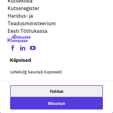
Kutsekoda
Kutseregister
Haridus- ja
Teadusministeerium
Eesti Töötukassa
Küpsised
Lehekülg kasutab küpsiseid.
Haldan
© 2026 Kõik õigused kaitstud. See veebileht kasutab küpsiseid.
Ametisoovitaja
Nõustun
Halda küpsiseid