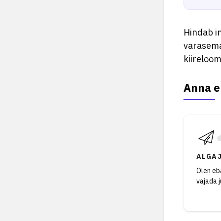
Hindab in
varasemai
kiireloom
Anna e
ALGA
Olen eba
vajada 