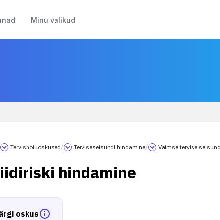
nnad
Minu valikud
/
Tervishoiuoskused
/
Terviseseisundi hindamine
/
Vaimse tervise seisun
iidiriski hindamine
ärgi oskus