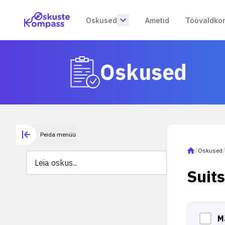
Oskused
Ametid
Töövaldko
Oskused
Peida menüü
/
Oskused
Suits
M