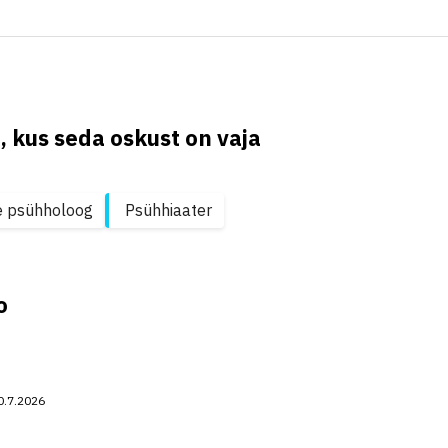
, kus seda oskust on vaja
ine psühholoog
Psühhiaater
o
0.7.2026