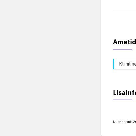
Ametid
Kliinil
Lisainf
Uuendatud:
2