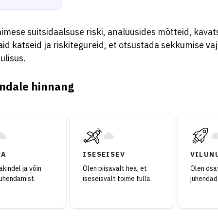
imese suitsidaalsuse riski, analüüsides mõtteid, kavat
d katseid ja riskitegureid, et otsustada sekkumise vaj
ulisus.
ndale hinnang
JA
ISESEISEV
VILUN
kindel ja võin
Olen piisavalt hea, et
Olen osav
juhendamist.
iseseisvalt toime tulla.
juhendad