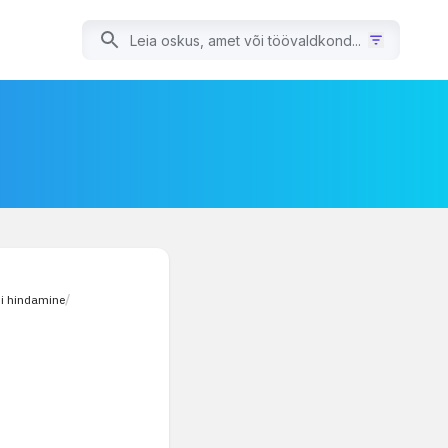
di hindamine
/