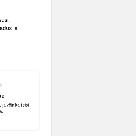
susi,
adus ja
UD
 ja võin ka teisi
a.