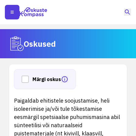
Oskused
Märgi oskus
Paigaldab ehitistele soojustamise, heli
isoleerimise ja/või tule tõkestamise
eesmärgil spetsiaalse puhumismasina abil
sünteetilisi või naturaalseid
puistematerjale (nt kivivill, klaasvill,