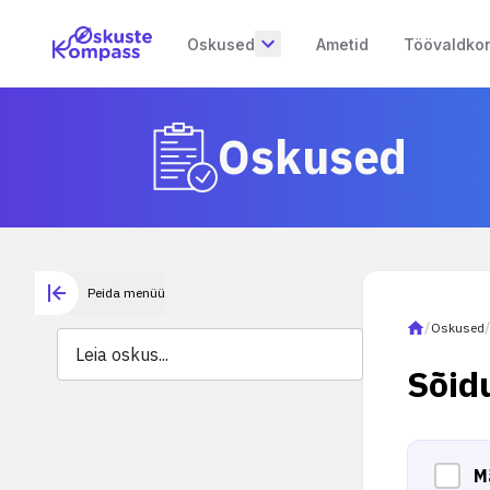
Oskused
Ametid
Töövaldko
Oskused
Peida menüü
/
Oskused
Sõid
M