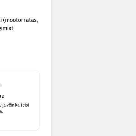
i (mootorratas,
gimist
UD
 ja võin ka teisi
a.