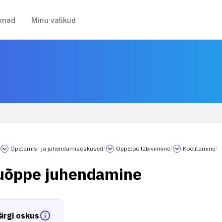
nnad
Minu valikud
/
Õpetamis- ja juhendamisoskused
/
Õppetöö läbiviimine
/
Koolitamine
/
uõppe juhendamine
ärgi oskus