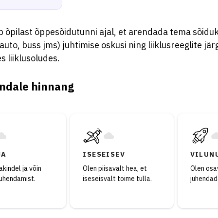
 õpilast õppesõidutunni ajal, et arendada tema sõiduk
auto, buss jms) juhtimise oskusi ning liiklusreeglite jär
s liiklusoludes.
ndale hinnang
JA
ISESEISEV
VILUN
kindel ja võin
Olen piisavalt hea, et
Olen osav
juhendamist.
iseseisvalt toime tulla.
juhendad