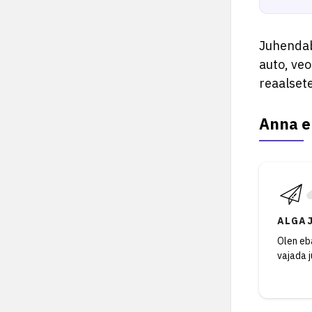
Juhendab
auto, veo
reaalsete
Anna e
ALGA
Olen eba
vajada 