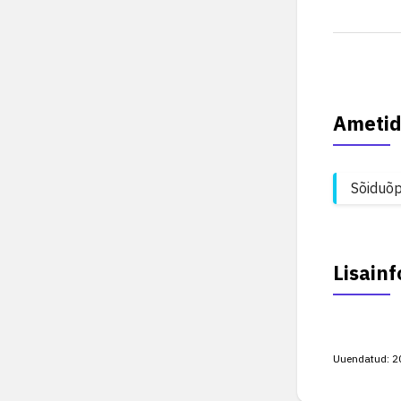
Ametid
Sõiduõp
Lisainf
Uuendatud:
2