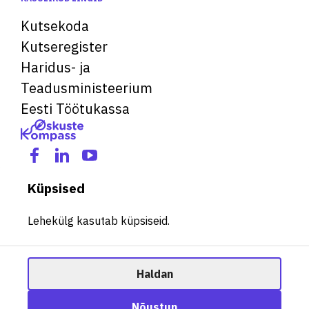
Kutsekoda
Kutseregister
Haridus- ja
Teadusministeerium
Eesti Töötukassa
Küpsised
Lehekülg kasutab küpsiseid.
Haldan
© 2026 Kõik õigused kaitstud. See veebileht kasutab küpsiseid.
Ametisoovitaja
Nõustun