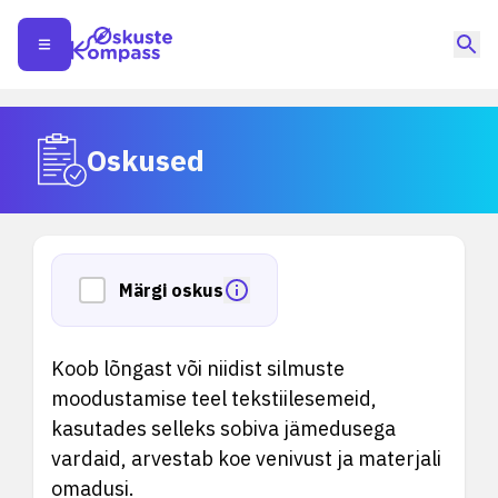
Oskused
Märgi oskus
Koob lõngast või niidist silmuste
moodustamise teel tekstiilesemeid,
kasutades selleks sobiva jämedusega
vardaid, arvestab koe venivust ja materjali
omadusi.