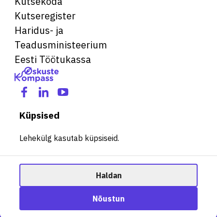
Kutsekoda
Kutseregister
Haridus- ja
Teadusministeerium
Eesti Töötukassa
Küpsised
Lehekülg kasutab küpsiseid.
Haldan
© 2026 Kõik õigused kaitstud. See veebileht kasutab küpsiseid.
Ametisoovitaja
Nõustun
Halda küpsiseid