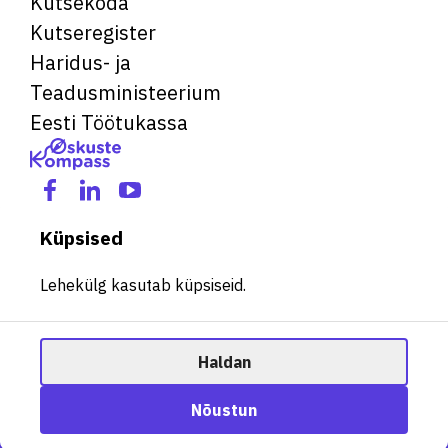
Kutsekoda
Kutseregister
Haridus- ja
Teadusministeerium
Eesti Töötukassa
Küpsised
Lehekülg kasutab küpsiseid.
Haldan
© 2026 Kõik õigused kaitstud. See veebileht kasutab küpsiseid.
Ametisoovitaja
Nõustun
Halda küpsiseid