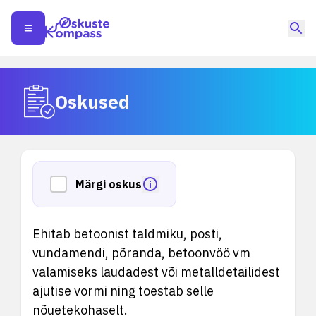
Oskused
Märgi oskus
Ehitab betoonist taldmiku, posti,
vundamendi, põranda, betoonvöö vm
valamiseks laudadest või metalldetailidest
ajutise vormi ning toestab selle
nõuetekohaselt.