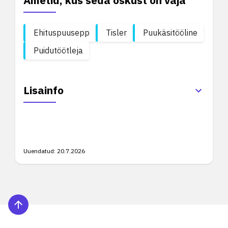
Ametid, kus seda oskust on vaja
Ehituspuusepp
Tisler
Puukäsitööline
Puidutöötleja
Lisainfo
Uuendatud:
20.7.2026