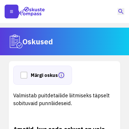
Oskused
Märgi oskus
Valmistab puitdetailide liitmiseks täpselt
sobituvaid punnliideseid.