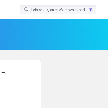
mine
/