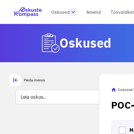
Oskused
Ametid
Töövaldko
Oskused
Peida menüü
/
Oskused
POC-
M