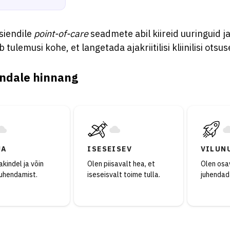
siendile
point-of-care
seadmete abil kiireid uuringuid j
 tulemusi kohe, et langetada ajakriitilisi kliinilisi otsus
ndale hinnang
JA
ISESEISEV
VILUN
kindel ja võin
Olen piisavalt hea, et
Olen osav
juhendamist.
iseseisvalt toime tulla.
juhendad