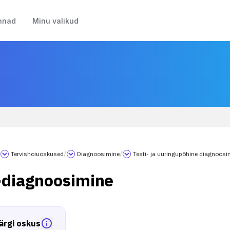
nnad
Minu valikud
/
Tervishoiuoskused
/
Diagnoosimine
/
Testi- ja uuringupõhine diagnoosi
diagnoosimine
ärgi oskus