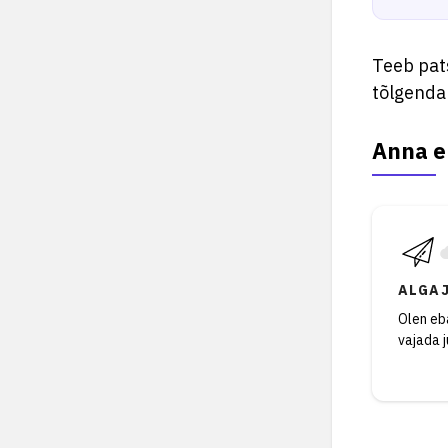
Teeb pat
tõlgendab
Anna e
ALGA
Olen eba
vajada 