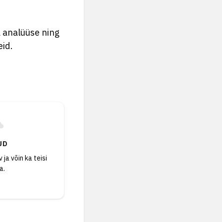
a analüüse ning
eid.
UD
 ja võin ka teisi
a.