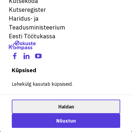
Kutsekoda
Kutseregister
Haridus- ja
Teadusministeerium
Eesti Töötukassa
Küpsised
Lehekülg kasutab küpsiseid.
Haldan
© 2026 Kõik õigused kaitstud. See veebileht kasutab küpsiseid.
Ametisoovitaja
Nõustun
Halda küpsiseid