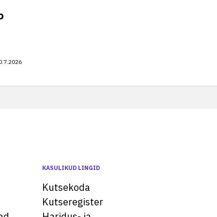
o
0.7.2026
KASULIKUD LINGID
Kutsekoda
Kutseregister
ad
Haridus- ja