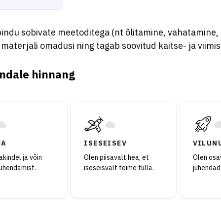
indu sobivate meetoditega (nt õlitamine, vahatamine, 
materjali omadusi ning tagab soovitud kaitse- ja viimi
ndale hinnang
JA
ISESEISEV
VILUN
kindel ja võin
Olen piisavalt hea, et
Olen osav
juhendamist.
iseseisvalt toime tulla.
juhendad