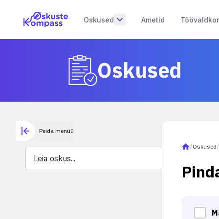
Oskused
Ametid
Töövaldko
Oskused
Peida menüü
/
Oskused
Pind
M