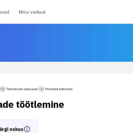
nnad
Minu valikud
/
Tehnilised oskused
/
Pindade katmine
/
ade töötlemine
ärgi oskus