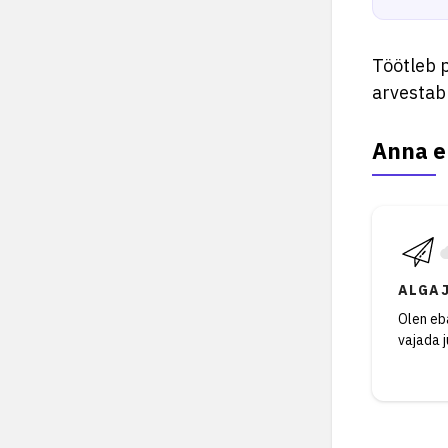
Töötleb p
arvestab 
Anna e
ALGA
Olen eba
vajada 