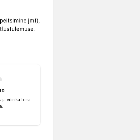
peitsimine jmt),
stlustulemuse.
UD
 ja võin ka teisi
a.