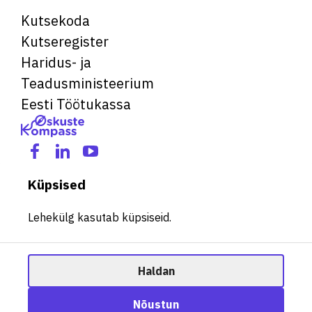
Kutsekoda
Kutseregister
Haridus- ja
Teadusministeerium
Eesti Töötukassa
Küpsised
Lehekülg kasutab küpsiseid.
Haldan
© 2026 Kõik õigused kaitstud. See veebileht kasutab küpsiseid.
Ametisoovitaja
Nõustun
Halda küpsiseid