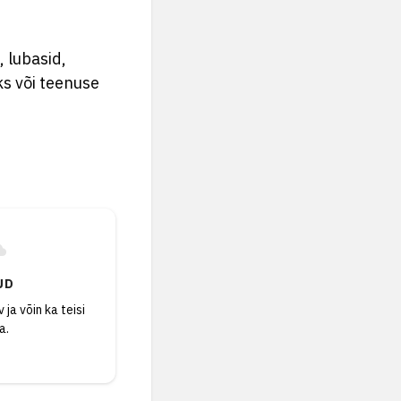
, lubasid,
ks või teenuse
UD
 ja võin ka teisi
a.