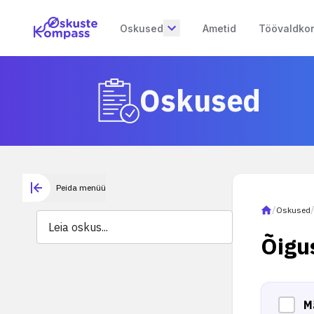
Oskused
Ametid
Töövaldko
Oskused
Peida menüü
/
Oskused
Õigus
M