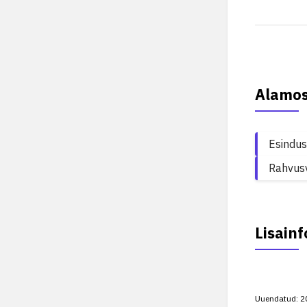
Alamo
Esindus
Rahvusv
Lisainf
Uuendatud:
2