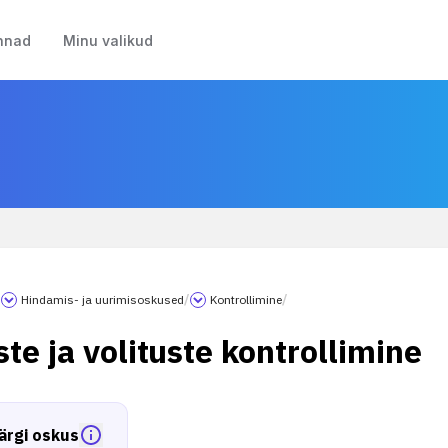
nnad
Minu valikud
/
Hindamis- ja uurimisoskused
/
Kontrollimine
/
te ja volituste kontrollimine
ärgi oskus