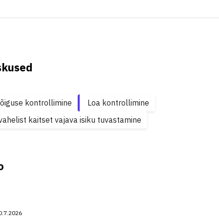
skused
õiguse kontrollimine
Loa kontrollimine
ahelist kaitset vajava isiku tuvastamine
o
0.7.2026