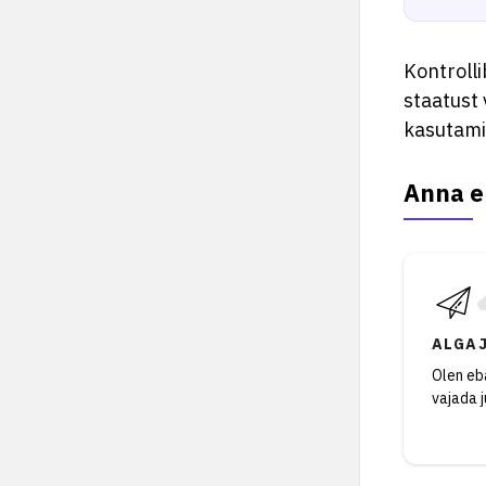
Kontrolli
staatust 
kasutami
Anna e
ALGA
Olen eba
vajada 