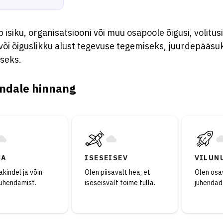
b isiku, organisatsiooni või muu osapoole õigusi, volitusi
või õiguslikku alust tegevuse tegemiseks, juurdepääsu
seks.
ndale hinnang
JA
ISESEISEV
VILUN
kindel ja võin
Olen piisavalt hea, et
Olen osav
juhendamist.
iseseisvalt toime tulla.
juhendad