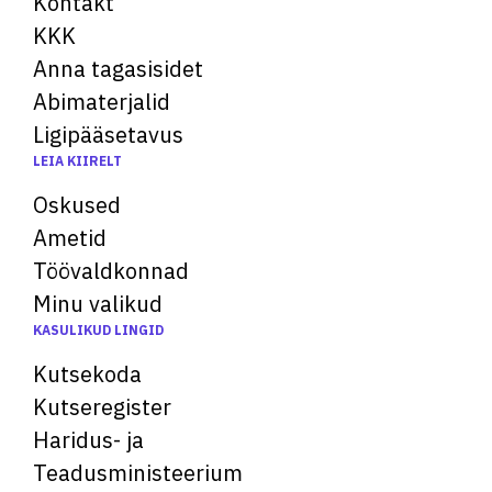
Kontakt
KKK
Anna tagasisidet
Abimaterjalid
Ligipääsetavus
LEIA KIIRELT
Oskused
Ametid
Töövaldkonnad
Minu valikud
KASULIKUD LINGID
Kutsekoda
Kutseregister
Haridus- ja
Teadusministeerium