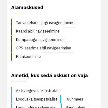
Alamoskused
Taevakehade järgi navigeerimine
Kaardi abil navigeerimine
Kompassiga navigeerimine
GPS-seadme abil navigeerimine
Planšeerimine
Ametid, kus seda oskust on vaja
Aktiivtegevuste instruktor
Looduskaitsespetsialist
Tüürimees
Lennunduse sideinsener
Raietööline