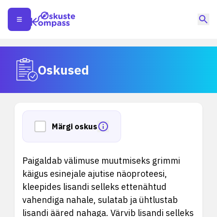
Oskused
Märgi oskus
Paigaldab välimuse muutmiseks grimmi
käigus esinejale ajutise näoproteesi,
kleepides lisandi selleks ettenähtud
vahendiga nahale, sulatab ja ühtlustab
lisandi ääred nahaga. Värvib lisandi selleks