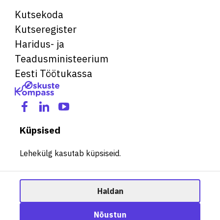
Kutsekoda
Kutseregister
Haridus- ja
Teadusministeerium
Eesti Töötukassa
Küpsised
Lehekülg kasutab küpsiseid.
Haldan
© 2026 Kõik õigused kaitstud. See veebileht kasutab küpsiseid.
Ametisoovitaja
Nõustun
Halda küpsiseid