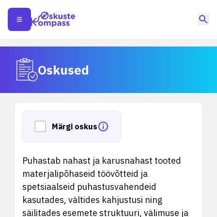
Oskused
Märgi oskus
Puhastab nahast ja karusnahast tooted
materjalipõhaseid töövõtteid ja
spetsiaalseid puhastusvahendeid
kasutades, vältides kahjustusi ning
säilitades esemete struktuuri, välimuse ja