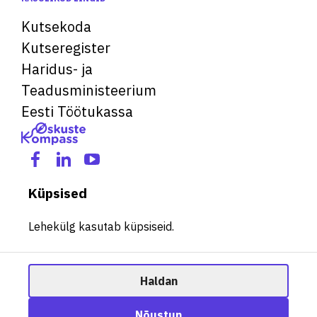
Kutsekoda
Kutseregister
Haridus- ja
Teadusministeerium
Eesti Töötukassa
Küpsised
Lehekülg kasutab küpsiseid.
Haldan
© 2026 Kõik õigused kaitstud. See veebileht kasutab küpsiseid.
Ametisoovitaja
Nõustun