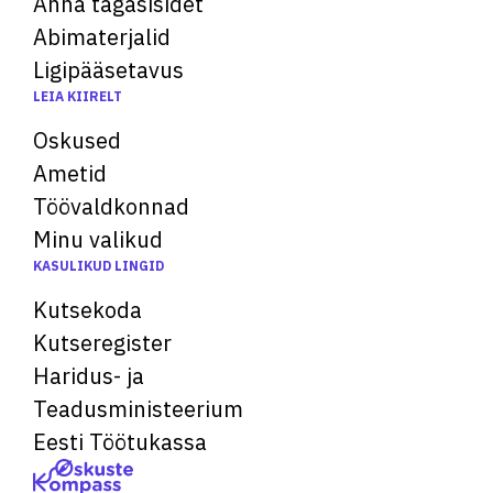
Anna tagasisidet
Abimaterjalid
Ligipääsetavus
LEIA KIIRELT
Oskused
Ametid
Töövaldkonnad
Minu valikud
KASULIKUD LINGID
Kutsekoda
Kutseregister
Haridus- ja
Teadusministeerium
Eesti Töötukassa