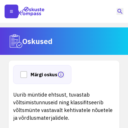
Oskused
Märgi oskus
Uurib müntide ehtsust, tuvastab
võltsimistunnuseid ning klassifitseerib
võltsmünte vastavalt kehtivatele nõuetele
ja võrdlusmaterjalidele.