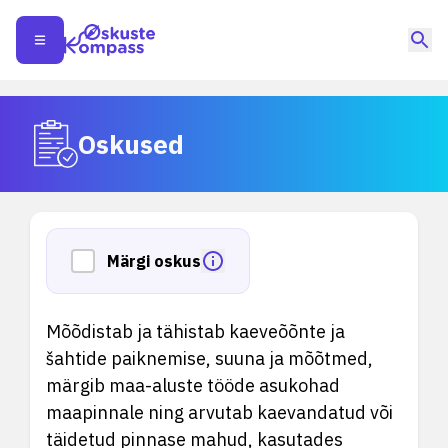
Oskused
Märgi oskus
Mõõdistab ja tähistab kaeveõõnte ja
šahtide paiknemise, suuna ja mõõtmed,
märgib maa-aluste tööde asukohad
maapinnale ning arvutab kaevandatud või
täidetud pinnase mahud, kasutades