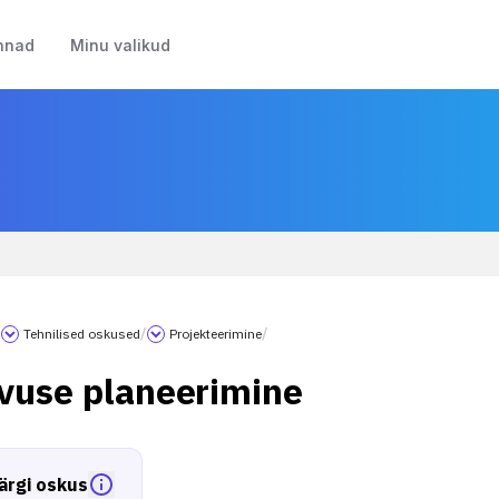
nnad
Minu valikud
/
Tehnilised oskused
/
Projekteerimine
/
uvuse planeerimine
ärgi oskus