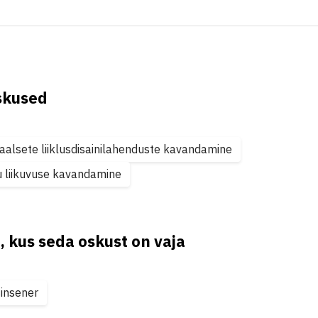
skused
aalsete liiklusdisainilahenduste kavandamine
u liikuvuse kavandamine
, kus seda oskust on vaja
sinsener