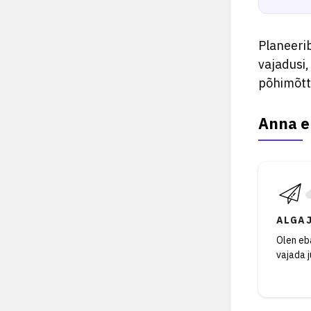
Planeerib
vajadusi,
põhimõtt
Anna e
ALGA
Olen eba
vajada 