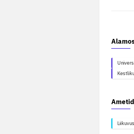
Alamo
Univers
Kestlik
Ametid
Liikuvu