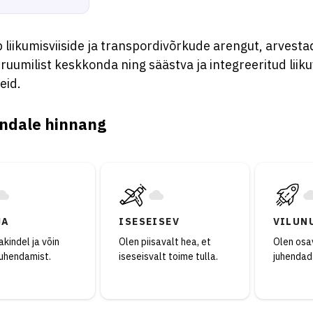
 liikumisviiside ja transpordivõrkude arengut, arvest
 ruumilist keskkonda ning säästva ja integreeritud liik
eid.
ndale hinnang
JA
ISESEISEV
VILUN
kindel ja võin
Olen piisavalt hea, et
Olen osav
juhendamist.
iseseisvalt toime tulla.
juhendad