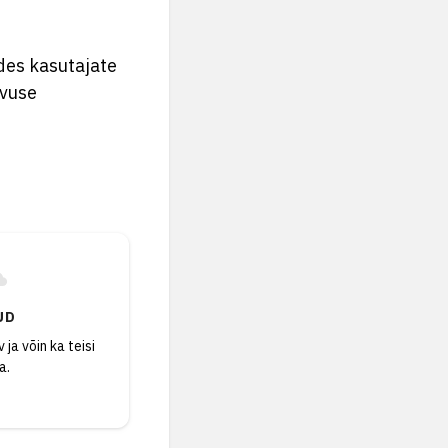
ades kasutajate
uvuse
UD
 ja võin ka teisi
a.