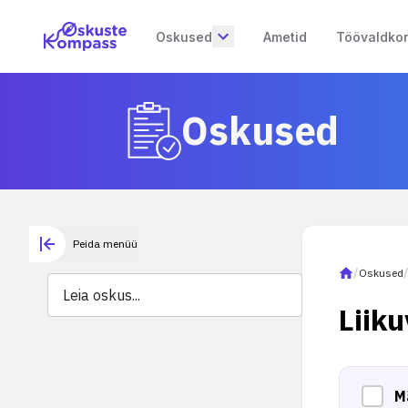
Oskused
Ametid
Töövaldko
Oskused
Peida menüü
/
Oskused
Liik
M