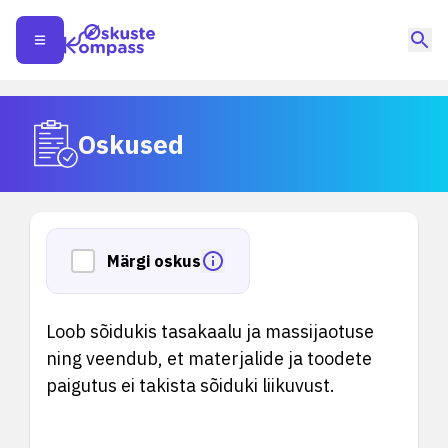
Oskused
Märgi oskus
Loob sõidukis tasakaalu ja massijaotuse
ning veendub, et materjalide ja toodete
paigutus ei takista sõiduki liikuvust.