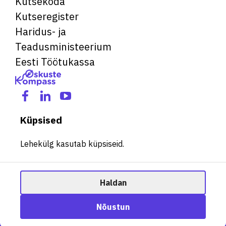
Kutsekoda
Kutseregister
Haridus- ja
Teadusministeerium
Eesti Töötukassa
Küpsised
Lehekülg kasutab küpsiseid.
Haldan
© 2026 Kõik õigused kaitstud. See veebileht kasutab küpsiseid.
Ametisoovitaja
Nõustun
Halda küpsiseid