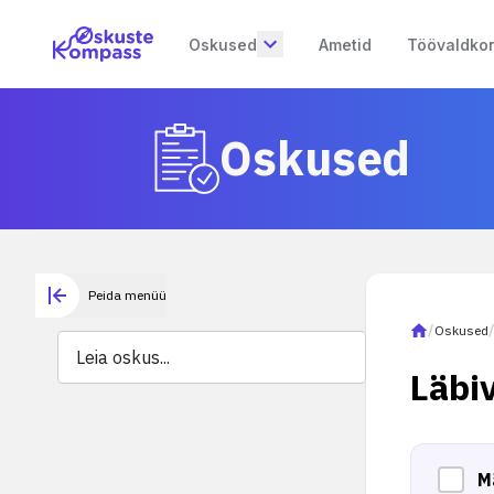
Oskused
Ametid
Töövaldko
Oskused
Peida menüü
/
Oskused
Läbi
M