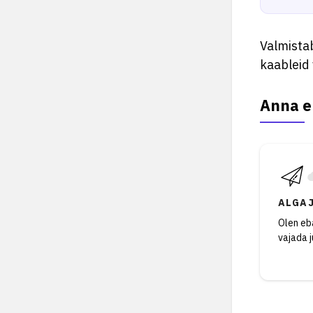
Valmistab
kaableid 
Anna e
ALGA
Olen eba
vajada 