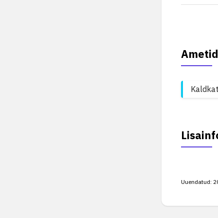
Ametid
Kaldkat
Lisainf
Uuendatud:
2