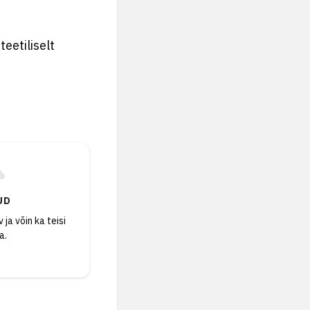
teetiliselt
UD
 ja võin ka teisi
a.