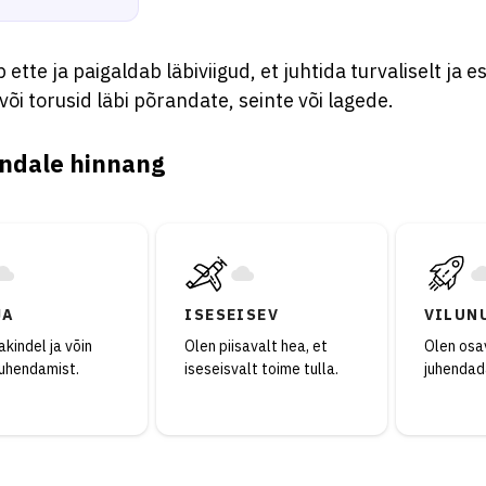
 ette ja paigaldab läbiviigud, et juhtida turvaliselt ja es
või torusid läbi põrandate, seinte või lagede.
ndale hinnang
JA
ISESEISEV
VILUN
kindel ja võin
Olen piisavalt hea, et
Olen osav
juhendamist.
iseseisvalt toime tulla.
juhendad