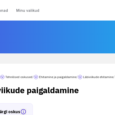
nnad
Minu valikud
/
Tehnilised oskused
/
Ehitamine ja paigaldamine
/
Läbiviikude ehitamine
/
viikude paigaldamine
ärgi oskus