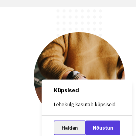
Küpsised
Lehekülg kasutab küpsiseid.
Haldan
Nõustun