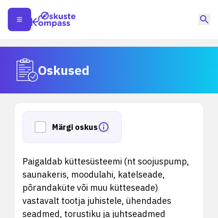
Oskused
Märgi oskus
Paigaldab küttesüsteemi (nt soojuspump,
saunakeris, moodulahi, katelseade,
põrandaküte või muu kütteseade)
vastavalt tootja juhistele, ühendades
seadmed, torustiku ja juhtseadmed