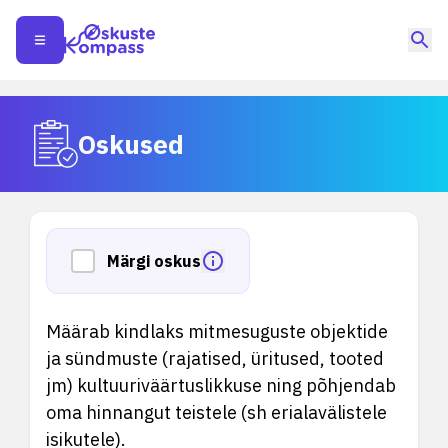
Oskused
Märgi oskus
Määrab kindlaks mitmesuguste objektide
ja sündmuste (rajatised, üritused, tooted
jm) kultuuriväärtuslikkuse ning põhjendab
oma hinnangut teistele (sh erialavälistele
isikutele).