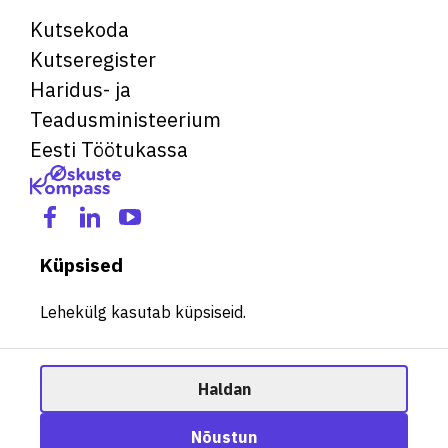
Kutsekoda
Kutseregister
Haridus- ja
Teadusministeerium
Eesti Töötukassa
Küpsised
Lehekülg kasutab küpsiseid.
Haldan
© 2026 Kõik õigused kaitstud. See veebileht kasutab küpsiseid.
Ametisoovitaja
Nõustun
Halda küpsiseid