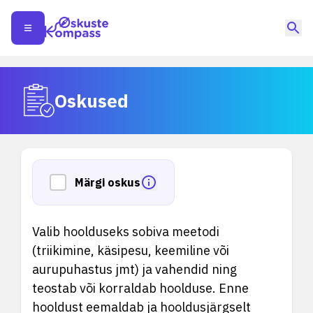
Oskused
Märgi oskus
Valib hoolduseks sobiva meetodi
(triikimine, käsipesu, keemiline või
aurupuhastus jmt) ja vahendid ning
teostab või korraldab hoolduse. Enne
hooldust eemaldab ja hooldusjärgselt