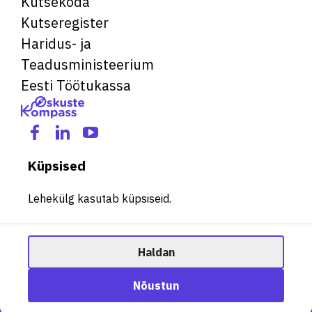
Kutsekoda
Kutseregister
Haridus- ja
Teadusministeerium
Eesti Töötukassa
Küpsised
Lehekülg kasutab küpsiseid.
Haldan
© 2026 Kõik õigused kaitstud. See veebileht kasutab küpsiseid.
Ametisoovitaja
Nõustun
Halda küpsiseid