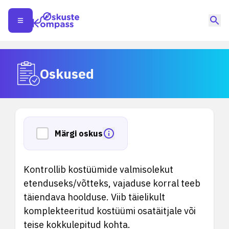
Oskused
Märgi oskus
Kontrollib kostüümide valmisolekut
etenduseks/võtteks, vajaduse korral teeb
täiendava hoolduse. Viib täielikult
komplekteeritud kostüümi osatäitjale või
teise kokkulepitud kohta.