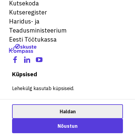
Kutsekoda
Kutseregister
Haridus- ja
Teadusministeerium
Eesti Töötukassa
Küpsised
Lehekülg kasutab küpsiseid.
Haldan
© 2026 Kõik õigused kaitstud. See veebileht kasutab küpsiseid.
Ametisoovitaja
Nõustun
Halda küpsiseid