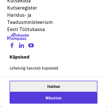
Kutsekoda
Kutseregister
Haridus- ja
Teadusministeerium
Eesti Töötukassa
Küpsised
Lehekülg kasutab küpsiseid.
Haldan
© 2026 Kõik õigused kaitstud. See veebileht kasutab küpsiseid.
Ametisoovitaja
Nõustun
Halda küpsiseid