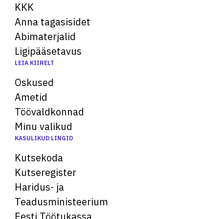
KKK
Anna tagasisidet
Abimaterjalid
Ligipääsetavus
LEIA KIIRELT
Oskused
Ametid
Töövaldkonnad
Minu valikud
KASULIKUD LINGID
Kutsekoda
Kutseregister
Haridus- ja
Teadusministeerium
Eesti Töötukassa