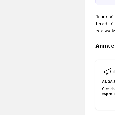
Juhib põ
terad kõr
edasisek
Anna e
ALGA
Olen eba
vajada 