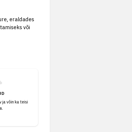
ure, eraldades
stamiseks või
UD
 ja võin ka teisi
a.