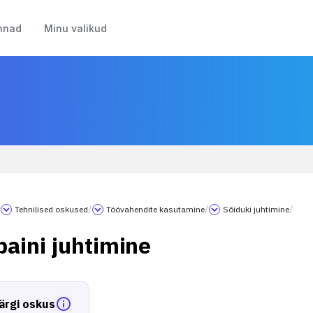
nnad
Minu valikud
/
Tehnilised oskused
/
Töövahendite kasutamine
/
Sõiduki juhtimine
/
aini juhtimine
ärgi oskus