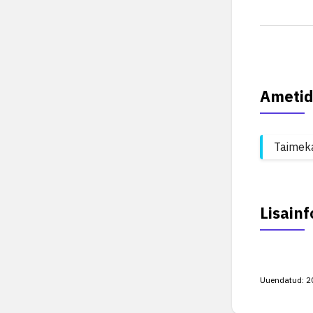
Ametid
Taimek
Lisainf
Uuendatud:
2