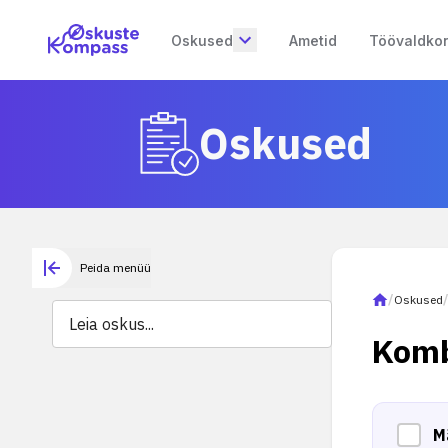
Oskused
Ametid
Töövaldko
Oskused
Peida menüü
/
Oskused
Komb
M