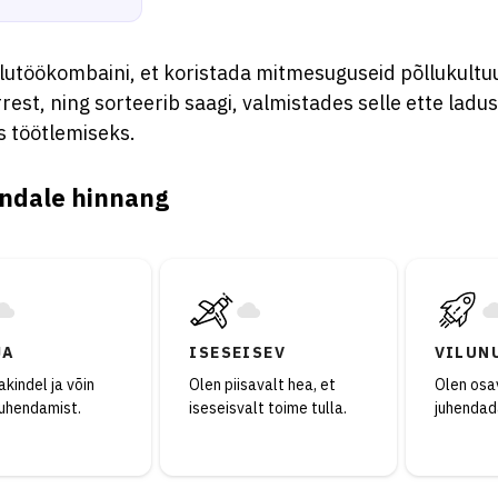
llutöökombaini, et koristada mitmesuguseid põllukultu
rest, ning sorteerib saagi, valmistades selle ette ladu
s töötlemiseks.
ndale hinnang
JA
ISESEISEV
VILUN
kindel ja võin
Olen piisavalt hea, et
Olen osav
juhendamist.
iseseisvalt toime tulla.
juhendad