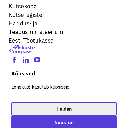
Kutsekoda
Kutseregister
Haridus- ja
Teadusministeerium
Eesti Töötukassa
Küpsised
Lehekülg kasutab küpsiseid.
Haldan
© 2026 Kõik õigused kaitstud. See veebileht kasutab küpsiseid.
Ametisoovitaja
Nõustun
Halda küpsiseid