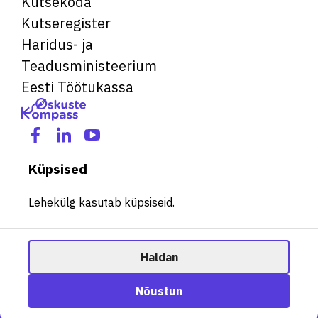
Kutsekoda
Kutseregister
Haridus- ja
Teadusministeerium
Eesti Töötukassa
Küpsised
Lehekülg kasutab küpsiseid.
Haldan
© 2026 Kõik õigused kaitstud. See veebileht kasutab küpsiseid.
Ametisoovitaja
Nõustun
Halda küpsiseid