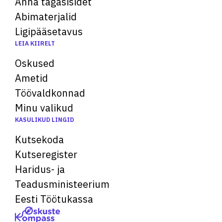
Anna tagasisidet
Abimaterjalid
Ligipääsetavus
LEIA KIIRELT
Oskused
Ametid
Töövaldkonnad
Minu valikud
KASULIKUD LINGID
Kutsekoda
Kutseregister
Haridus- ja
Teadusministeerium
Eesti Töötukassa