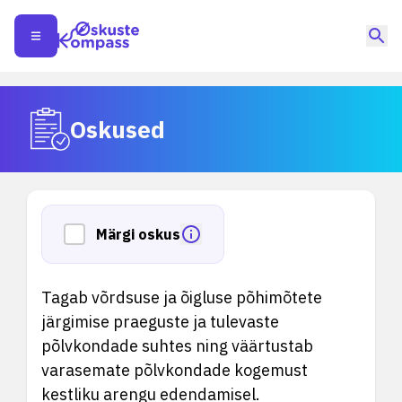
Oskused
Märgi oskus
Tagab võrdsuse ja õigluse põhimõtete
järgimise praeguste ja tulevaste
põlvkondade suhtes ning väärtustab
varasemate põlvkondade kogemust
kestliku arengu edendamisel.