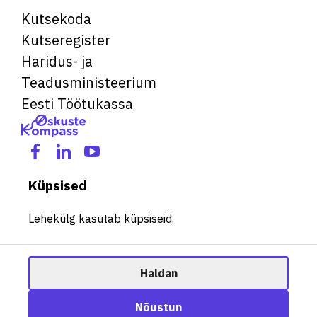
Kutsekoda
Kutseregister
Haridus- ja
Teadusministeerium
Eesti Töötukassa
Küpsised
Lehekülg kasutab küpsiseid.
Haldan
© 2026 Kõik õigused kaitstud. See veebileht kasutab küpsiseid.
Ametisoovitaja
Nõustun
Halda küpsiseid