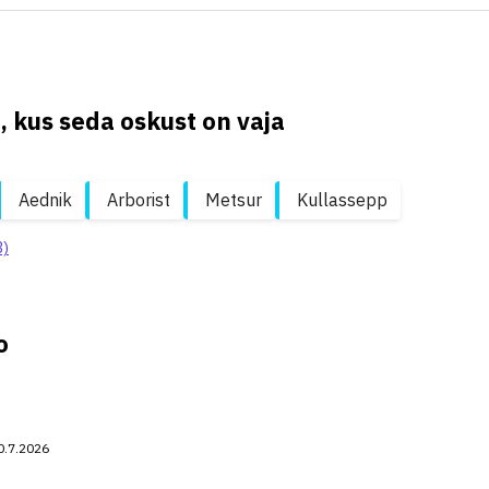
, kus seda oskust on vaja
Aednik
Arborist
Metsur
Kullassepp
3)
o
0.7.2026