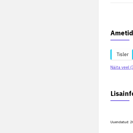
Ametid
Tisler
Näita veel (
Lisainf
Uuendatud:
2