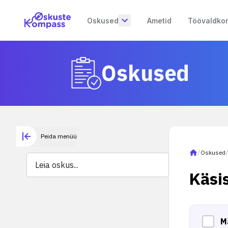
Oskused
Ametid
Töövaldko
Oskused
Peida menüü
/
Oskused
Käsi
M