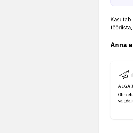
Kasutab 
tööriista
Anna e
ALGA
Olen eba
vajada 