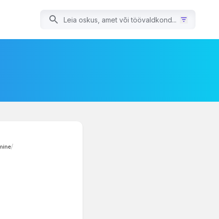
mine
/