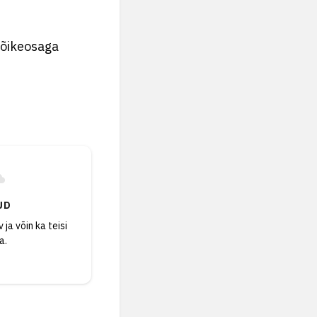
lõikeosaga
UD
 ja võin ka teisi
a.