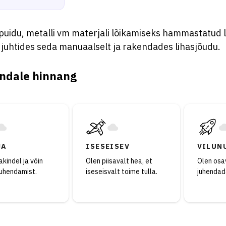
puidu, metalli vm materjali lõikamiseks hammastatud 
, juhtides seda manuaalselt ja rakendades lihasjõudu.
ndale hinnang
JA
ISESEISEV
VILUN
kindel ja võin
Olen piisavalt hea, et
Olen osav
juhendamist.
iseseisvalt toime tulla.
juhendad