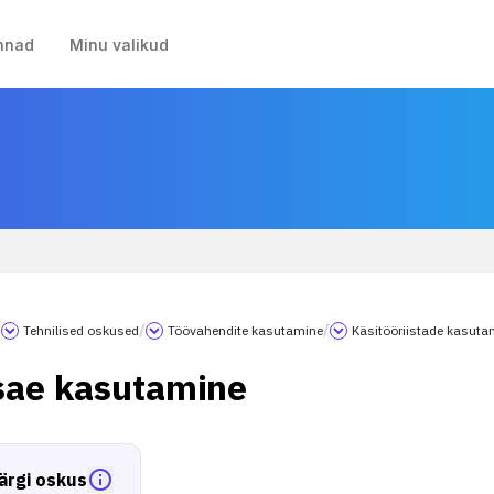
nnad
Minu valikud
/
Tehnilised oskused
/
Töövahendite kasutamine
/
Käsitööriistade kasuta
sae kasutamine
ärgi oskus