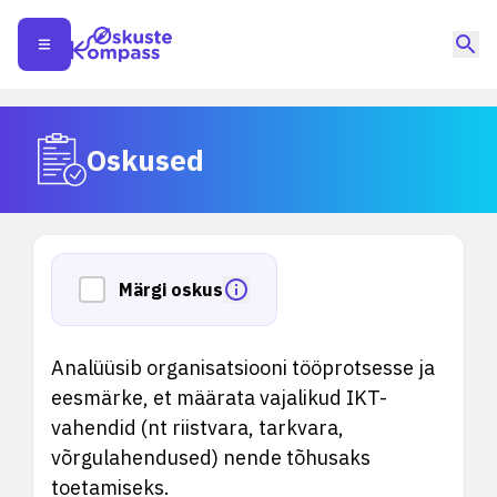
Oskused
Märgi oskus
Analüüsib organisatsiooni tööprotsesse ja
eesmärke, et määrata vajalikud IKT-
vahendid (nt riistvara, tarkvara,
võrgulahendused) nende tõhusaks
toetamiseks.