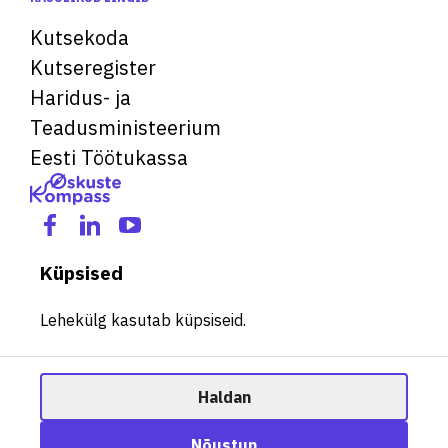
Kutsekoda
Kutseregister
Haridus- ja
Teadusministeerium
Eesti Töötukassa
Küpsised
Lehekülg kasutab küpsiseid.
Haldan
© 2026 Kõik õigused kaitstud. See veebileht kasutab küpsiseid.
Ametisoovitaja
Nõustun