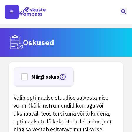
Oskused
Märgi oskus
Valib optimaalse stuudios salvestamise
vormi (kõik instrumendid korraga või
ükshaaval, teos tervikuna või lõikudena,
optimaalsete lõikekohtade leidmine jne)
ning salvestab esitatava muusikalise