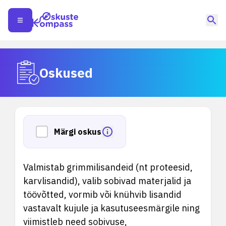
Oskused
Märgi oskus
Valmistab grimmilisandeid (nt proteesid,
karvlisandid), valib sobivad materjalid ja
töövõtted, vormib või knühvib lisandid
vastavalt kujule ja kasutuseesmärgile ning
viimistleb need sobivuse,