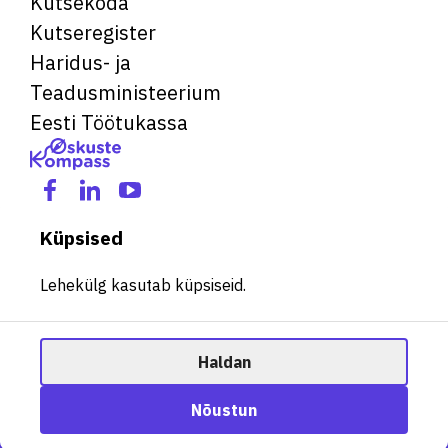
Kutsekoda
Kutseregister
Haridus- ja
Teadusministeerium
Eesti Töötukassa
Küpsised
Lehekülg kasutab küpsiseid.
Haldan
© 2026 Kõik õigused kaitstud. See veebileht kasutab küpsiseid.
Ametisoovitaja
Nõustun
Halda küpsiseid