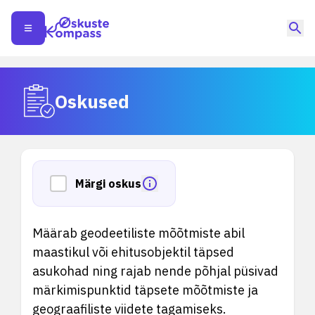
Oskused
Märgi oskus
Määrab geodeetiliste mõõtmiste abil
maastikul või ehitusobjektil täpsed
asukohad ning rajab nende põhjal püsivad
märkimispunktid täpsete mõõtmiste ja
geograafiliste viidete tagamiseks.