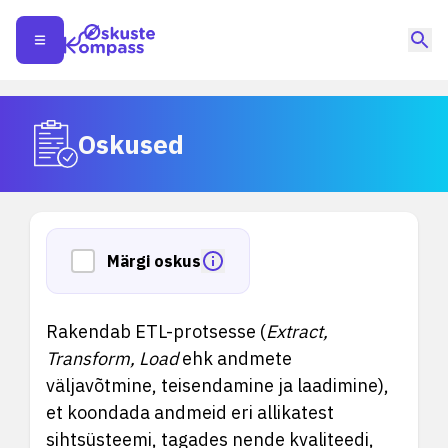
Oskused
Märgi oskus
Rakendab ETL-protsesse (
Extract,
Transform, Load
ehk andmete
väljavõtmine, teisendamine ja laadimine),
et koondada andmeid eri allikatest
sihtsüsteemi, tagades nende kvaliteedi,