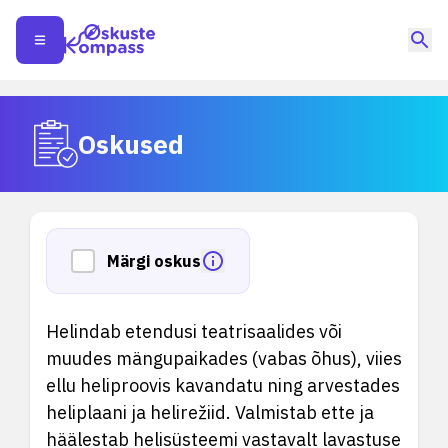
Oskused
Märgi oskus
Helindab etendusi teatrisaalides või
muudes mängupaikades (vabas õhus), viies
ellu heliproovis kavandatu ning arvestades
heliplaani ja helirežiid. Valmistab ette ja
häälestab helisüsteemi vastavalt lavastuse