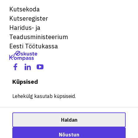
Kutsekoda
Kutseregister
Haridus- ja
Teadusministeerium
Eesti Töötukassa
Küpsised
Lehekülg kasutab küpsiseid.
Haldan
© 2026 Kõik õigused kaitstud. See veebileht kasutab küpsiseid.
Ametisoovitaja
Nõustun
Halda küpsiseid