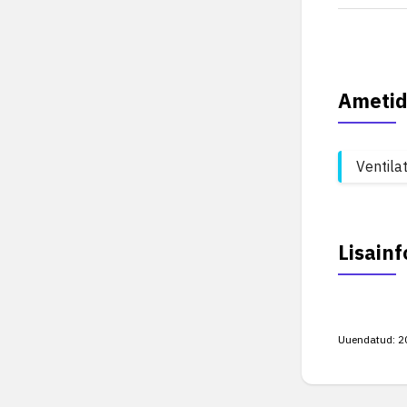
Ametid
Ventila
Lisainf
Uuendatud:
2