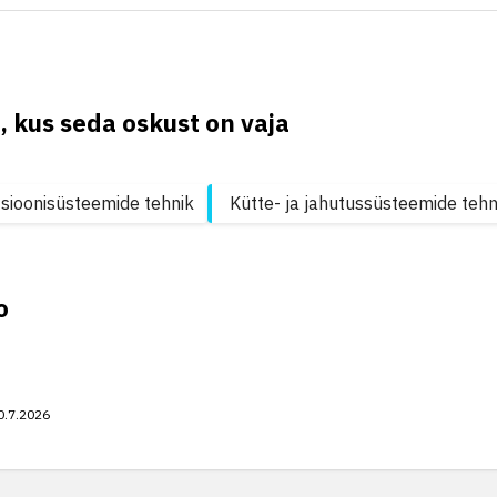
, kus seda oskust on vaja
tsioonisüsteemide tehnik
Kütte- ja jahutussüsteemide tehn
o
0.7.2026