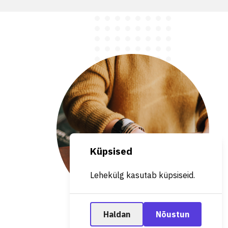
Küpsised
Lehekülg kasutab küpsiseid.
Haldan
Nõustun