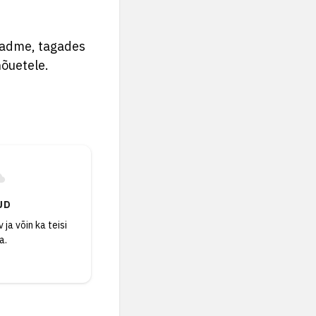
seadme, tagades
nõuetele.
UD
 ja võin ka teisi
a.