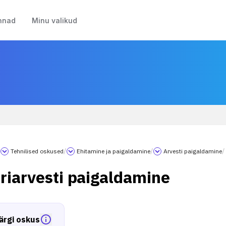
nnad
Minu valikud
/
Tehnilised oskused
/
Ehitamine ja paigaldamine
/
Arvesti paigaldamine
/
triarvesti paigaldamine
ärgi oskus