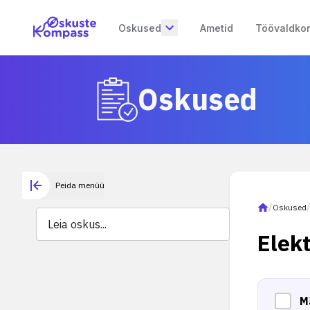
Oskused
Ametid
Töövaldko
Oskused
Peida menüü
/
Oskused
Elek
M