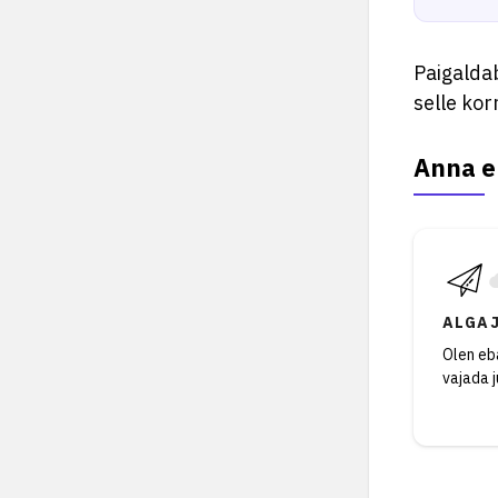
Paigaldab
selle kor
Anna e
ALGA
Olen eba
vajada 