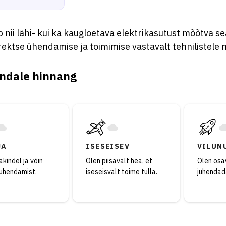
 nii lähi- kui ka kaugloetava elektrikasutust mõõtva 
rektse ühendamise ja toimimise vastavalt tehnilistele 
ndale hinnang
JA
ISESEISEV
VILUN
kindel ja võin
Olen piisavalt hea, et
Olen osav
juhendamist.
iseseisvalt toime tulla.
juhendad