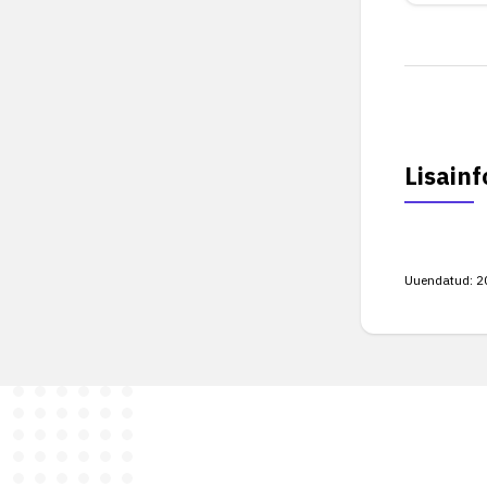
Lisainf
Uuendatud:
2