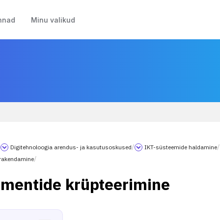
nnad
Minu valikud
/
Digitehnoloogia arendus- ja kasutusoskused
/
IKT-süsteemide haldamine
/
 rakendamine
/
mentide krüpteerimine