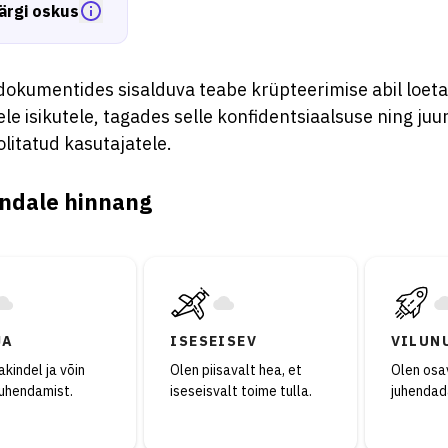
ärgi oskus
okumentides sisalduva teabe krüpteerimise abil loet
ele isikutele, tagades selle konfidentsiaalsuse ning ju
litatud kasutajatele.
ndale hinnang
JA
ISESEISEV
VILUN
kindel ja võin
Olen piisavalt hea, et
Olen osav
juhendamist.
iseseisvalt toime tulla.
juhendad