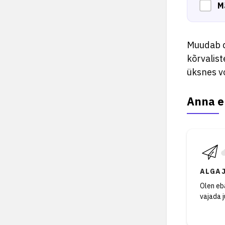
M
Muudab d
kõrvalist
üksnes vo
Anna e
ALGA
Olen eba
vajada 