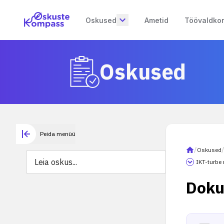
Oskused
Ametid
Töövaldko
Oskused
Peida menüü
/
Oskused
IKT-turbe
Doku