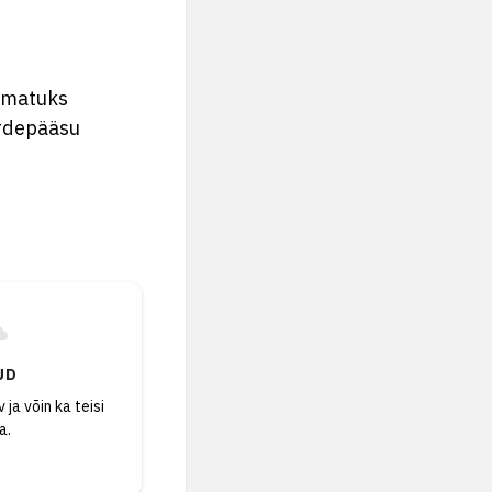
amatuks
urdepääsu
UD
 ja võin ka teisi
a.