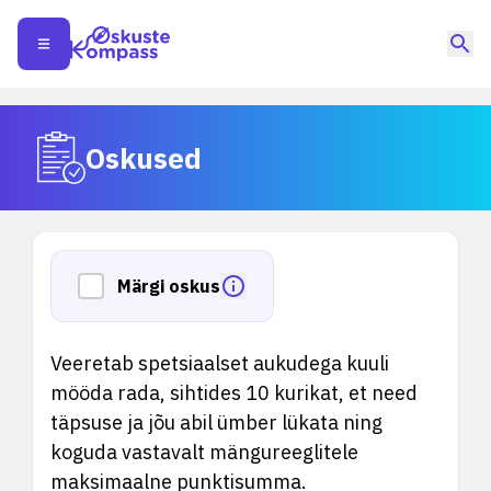
Oskused
Märgi oskus
Veeretab spetsiaalset aukudega kuuli
mööda rada, sihtides 10 kurikat, et need
täpsuse ja jõu abil ümber lükata ning
koguda vastavalt mängureeglitele
maksimaalne punktisumma.