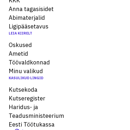
KKK
Anna tagasisidet
Abimaterjalid
Ligipääsetavus
LEIA KIIRELT
Oskused
Ametid
Töövaldkonnad
Minu valikud
KASULIKUD LINGID
Kutsekoda
Kutseregister
Haridus- ja
Teadusministeerium
Eesti Töötukassa