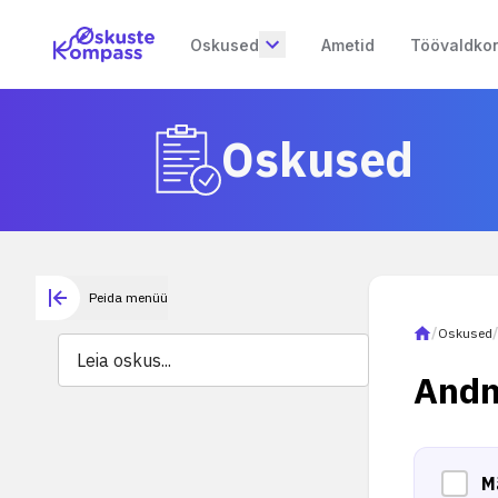
Oskused
Ametid
Töövaldko
Oskused
Peida menüü
/
Oskused
Andm
M