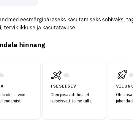
ndmed eesmärgipäraseks kasutamiseks sobivaks, ta
i, terviklikkuse ja kasutatavuse.
ndale hinnang
JA
ISESEISEV
VILUN
kindel ja võin
Olen piisavalt hea, et
Olen osav
juhendamist.
iseseisvalt toime tulla.
juhendad