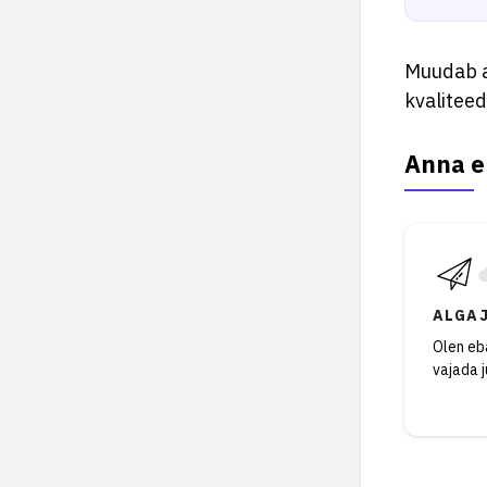
Muudab a
kvaliteed
Anna e
ALGA
Olen eba
vajada 