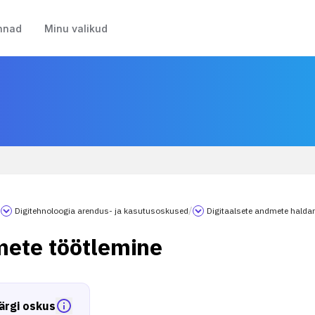
nnad
Minu valikud
/
Digitehnoloogia arendus- ja kasutusoskused
/
Digitaalsete andmete halda
ete töötlemine
ärgi oskus