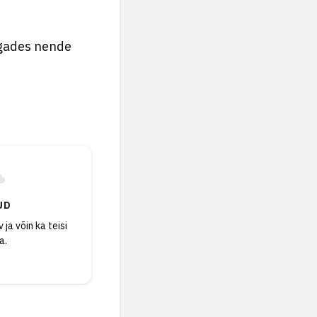
gades nende
UD
 ja võin ka teisi
a.