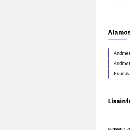
Alamo
Andmet
Andmet
Puuduv
Lisainf
Uuendatud:
2