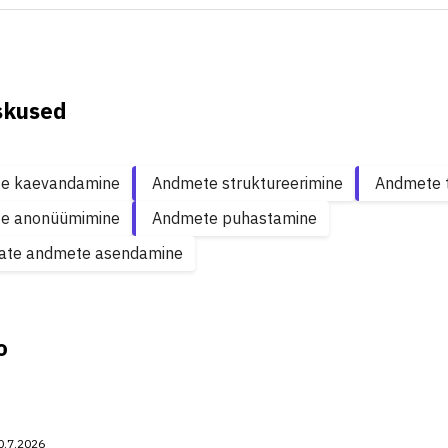
skused
e kaevandamine
Andmete struktureerimine
Andmete 
e anonüümimine
Andmete puhastamine
ate andmete asendamine
o
0.7.2026