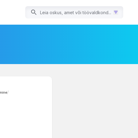
mine
/