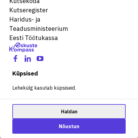
Kutsekoda
Kutseregister
Haridus- ja
Teadusministeerium
Eesti Töötukassa
Küpsised
Lehekülg kasutab küpsiseid.
Haldan
© 2026 Kõik õigused kaitstud. See veebileht kasutab küpsiseid.
Ametisoovitaja
Nõustun
Halda küpsiseid