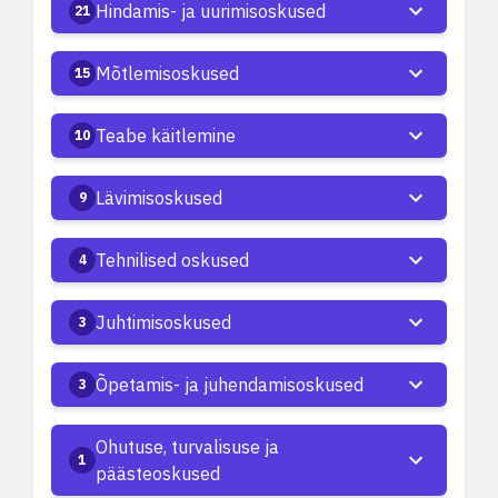
Hindamis- ja uurimisoskused
21
Mõtlemisoskused
15
Teabe käitlemine
10
Lävimisoskused
9
Tehnilised oskused
4
Juhtimisoskused
3
Õpetamis- ja juhendamisoskused
3
Ohutuse, turvalisuse ja
1
päästeoskused