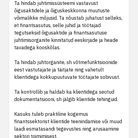
Ta hindab juhtimissüsteemi vastavust
õigusaktidele ja õiguskeskkonna muutuste
võimalikke mõjusid. Ta nõustab juhatust selleks,
et finantsasutus, selle juhid ja töötajad
tegutseksid õigusaktide ja finantsasutuse
juhtimisorganite kinnitatud eeskirjade ja heade
tavadega kooskõlas.
Ta hindab juhtorganite, sh võtmefunktsioonide
eest vastutajate ja täitjate ning vahetult
klientidega kokkupuutuvate töötajate sobivust.
Ta kontrollib ja haldab ka klientidega seotud
dokumentatsiooni, sh jälgib klientide tehinguid.
Kasuks tuleb praktiline kogemus
finantssektorist klientide teenindamise või muud
laadi esmatasandi tegevustes ning arusaamine
sektori toimimisest.