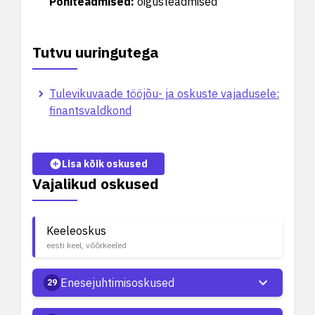
Põhiteadmised
:
õigusteadmised
Tutvu uuringutega
Tulevikuvaade tööjõu- ja oskuste vajadusele:
finantsvaldkond
Lisa kõik oskused
Vajalikud oskused
Keeleoskus
eesti keel, võõrkeeled
Enesejuhtimisoskused
29